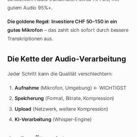
USB-Kondensator-Mikrofon (EMPFOHLEN)
gutem Audio 95%+.
Kosten:
CHF 50–150
Qualität:
Sehr gut (95%+ Transkripti
Professionelles Setup
Die goldene Regel:
Investiere CHF 50–150 in ein
Kosten:
CHF 300–1'000
Qualität:
Perfekt (Studio-Standard
gutes Mikrofon
– das zahlt sich sofort durch bessere
Tipps für beste Aufnahme-Qualität
Transkriptionen aus.
Platzierung
Mikrofon ~20 cm vom Mund weg (nicht zu nah, sonst Über
Die Kette der Audio-Verarbeitung
Winkel: Leicht seitlich (nicht direkt frontal)
Stabil montieren (kein Handheld während Meeting)
Jeder Schritt kann die Qualität verschlechtern:
Ruhe
Stille Umgebung:
Kein Verkehrslärm, Klimaanlage, Lüfter
Aufnahme
(Mikrofon, Umgebung) ← WICHTIGST
Telefon auf Flugmodus
(kein Piepen)
Speicherung
(Format, Bitrate, Kompression)
Türe schließen
(Bürolärm ausschließen)
Pegel (Lautstärke)
Upload
(Netzwerk, weitere Kompression)
Nie clippen:
Signal darf nicht rot werden
KI-Verarbeitung
(Whisper-Engine)
Laut genug:
-6 dB Headroom halten (nicht zu leise)
Test vor Meeting:
10 Sek. aufnehmen, anhören