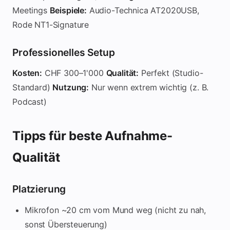
5 Min. vor deinem wichtigen Meeting:
Meetings
Beispiele:
Audio-Technica AT2020USB,
MINU-AI öffnen
Rode NT1-Signature
10-Sekunden-Testaufnahme machen
Abspielen: Klingt es gut?
Professionelles Setup
Pegel-Anzeige: Nicht rot, aber laut genug?
Speicherplatz: Genug für 3+ Stunden?
Kosten:
CHF 300–1'000
Qualität:
Perfekt (Studio-
Spezielle Setups
Standard)
Nutzung:
Nur wenn extrem wichtig (z. B.
Podcast)
Videokonferenz (Zoom, Teams, Meet)
Option A:
Direkt vom Meeting-Tool aufnehmen (beste Quali
Hybrid Meeting (Mix aus Präsenz + Remote)
Tipps für beste Aufnahme-
Alle Sprecher sollten ein gutes Mikrofon haben – sonst ist d
Qualität
Große Konferenz (50+ Personen)
Professionelle PA-System nötig. MINU-AI kann das aufnehmen
Budget-Optionen
Platzierung
CHF 0:
Smartphone-Mikrofon (nur für Test)
Mikrofon ~20 cm vom Mund weg (nicht zu nah,
CHF 50–100:
USB-Kondensator-Mikrofon (für 90% aller Fäl
sonst Übersteuerung)