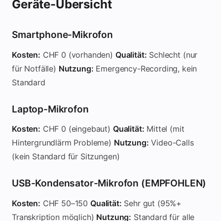
Geräte-Übersicht
Format
Best:
WAV unkomprimiert (aber große Dateien)
Standard:
MP3 320 kbps (Qualität + Größe Balance)
Smartphone-Mikrofon
Mobile:
M4A (iPhone Qualität)
Kosten:
CHF 0 (vorhanden)
Qualität:
Schlecht (nur
Häufige Audio-Probleme & Lösungen
für Notfälle)
Nutzung:
Emergency-Recording, kein
Problem: Zu laut oder zu leise
Standard
Symptom:
Aufnahme klingt verzerrt oder man hört nichts
L
Problem: Hintergrundlärm
Laptop-Mikrofon
Symptom:
Lüfter, Klimaanlage, Verkehr stören
Lösung:
Ruhe
Problem: Mehrere Sprecher, nur ein Mikrofon
Kosten:
CHF 0 (eingebaut)
Qualität:
Mittel (mit
Symptom:
Eine Person ist viel lauter als andere
Lösung:
Mik
Hintergrundlärm Probleme)
Nutzung:
Video-Calls
Problem: Echo oder Hall
(kein Standard für Sitzungen)
Symptom:
Leerer Raum (Glaswände, Kacheln) = Hall
Lösu
Problem: Netzwerk-Upload fehlgeschlagen
USB-Kondensator-Mikrofon (EMPFOHLEN)
Symptom:
Datei wird zu groß oder Upload bricht ab
Lösun
Kosten:
CHF 50–150
Qualität:
Sehr gut (95%+
Test & Verifizierung vor Meeting
Transkription möglich)
Nutzung:
Standard für alle