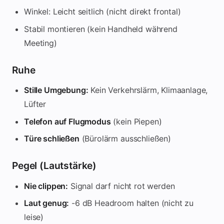
CHF 200–500:
Professionaler Setup (Mikrofon + Preamp 
Winkel: Leicht seitlich (nicht direkt frontal)
CHF 1'000+:
Studio-Qualität (overkill für Meetings)
Best Bang-for-Buck:
CHF 70 USB-Mikrofon + CHF 10 Pops
Stabil montieren (kein Handheld während
Fazit: Investiere in Audio-Qualität
Meeting)
Mit gutem Audio (CHF 50–150 Invest) und wenigen Tipps (Pl
Ruhe
Nächster Schritt:
Kaufe ein USB-Mikrofon und teste dein er
Stille Umgebung:
Kein Verkehrslärm, Klimaanlage,
Lüfter
Telefon auf Flugmodus
(kein Piepen)
Türe schließen
(Bürolärm ausschließen)
Pegel (Lautstärke)
Nie clippen:
Signal darf nicht rot werden
Laut genug:
-6 dB Headroom halten (nicht zu
leise)