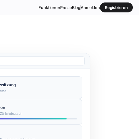
Funktionen
Preise
Blog
Anmelden
Registrieren
ssitzung
ahme
ion
: Zürichdeutsch