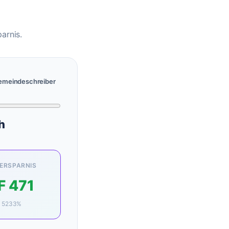
arnis.
emeindeschreiber
h
ERSPARNIS
F
471
:
5233
%