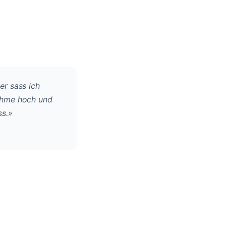
er sass ich
nahme hoch und
ss.
»