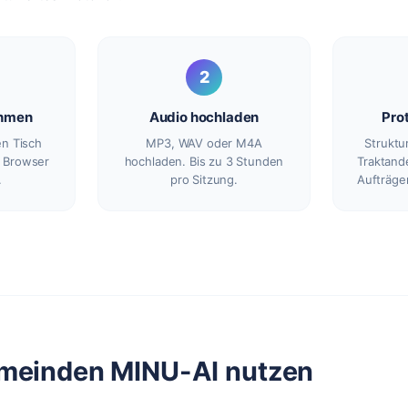
2
ehmen
Audio hochladen
Prot
n Tisch
MP3, WAV oder M4A
Struktur
m Browser
hochladen. Bis zu 3 Stunden
Traktand
.
pro Sitzung.
Aufträge
einden MINU-AI nutzen