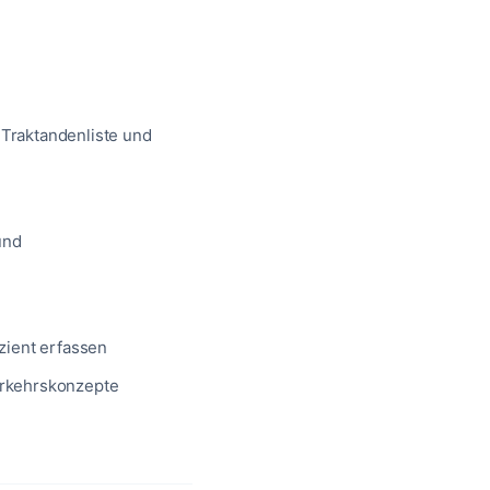
Traktandenliste und
und
zient erfassen
erkehrskonzepte