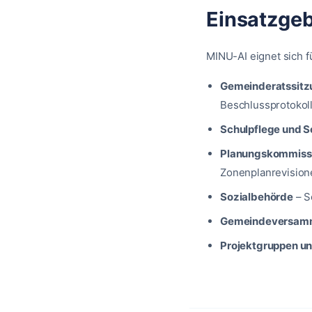
Einsatzgeb
MINU-AI eignet sich f
Gemeinderatssit
Beschlussprotokol
Schulpflege und 
Planungskommiss
Zonenplanrevision
Sozialbehörde
–
S
Gemeindeversam
Projektgruppen u