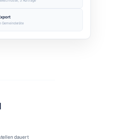
 Beschlüsse, 3 Aufträge
Export
an Gemeinderäte
d
tellen dauert