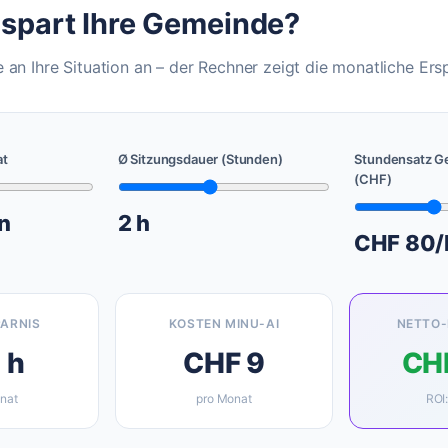
l spart Ihre Gemeinde?
 an Ihre Situation an – der Rechner zeigt die monatliche Ersp
at
Ø Sitzungsdauer (Stunden)
Stundensatz G
(CHF)
n
2
h
CHF
80
/
PARNIS
KOSTEN MINU-AI
NETTO-
0
h
CHF
9
CH
nat
pro Monat
ROI